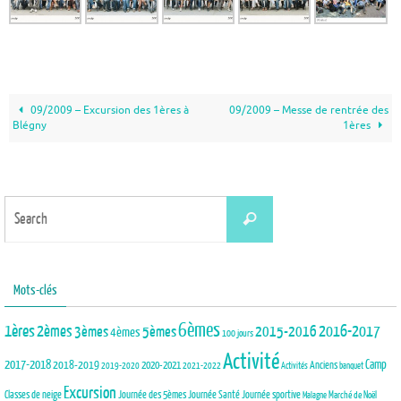
09/2009 – Excursion des 1ères à
09/2009 – Messe de rentrée des
Blégny
1ères
Search
Search
for:
Mots-clés
6èmes
1ères
2èmes
3èmes
5èmes
2015-2016
2016-2017
4èmes
100 jours
Activité
2017-2018
2018-2019
Camp
Anciens
2020-2021
2019-2020
2021-2022
Activités
banquet
Excursion
Journée des 5èmes
Journée Santé
Classes de neige
Journée sportive
Marché de Noël
Malagne