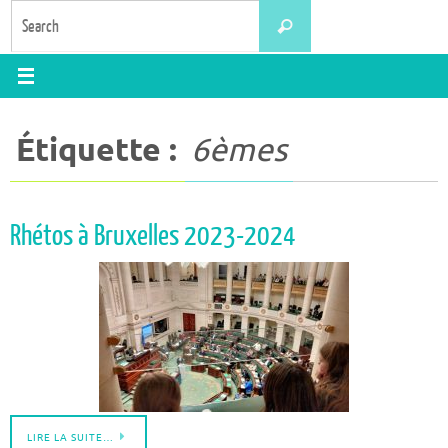
Skip
Search
Search
to
for:
content
Étiquette :
6èmes
Rhétos à Bruxelles 2023-2024
LIRE LA SUITE…