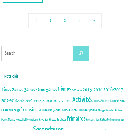
1
2
3
›
»
Search
Search
for:
Mots-clés
6èmes
1ères
2èmes
3èmes
5èmes
2015-2016
2016-2017
4èmes
100 jours
Activité
2017-2018
2018-2019
Camp
Anciens
2020-2021
2019-2020
2021-2022
Activités
banquet
Excursion
Journée des 5èmes
Journée Santé
Classes de neige
Journée sportive
Marché de Noël
Malagne
Primaires
Maroc
Messe
Mozet
Noël
Pays-Bas
Photos de classe
Proclamation
Retraite
Olympiades
Règlement des
Secondaires