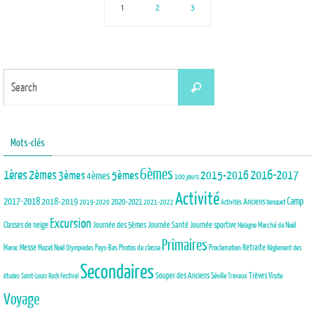
1
2
3
Search
Search
for:
Mots-clés
6èmes
1ères
2èmes
3èmes
5èmes
2015-2016
2016-2017
4èmes
100 jours
Activité
2017-2018
2018-2019
Camp
Anciens
2020-2021
2019-2020
2021-2022
Activités
banquet
Excursion
Journée des 5èmes
Journée Santé
Classes de neige
Journée sportive
Marché de Noël
Malagne
Primaires
Maroc
Messe
Mozet
Noël
Pays-Bas
Photos de classe
Proclamation
Retraite
Olympiades
Règlement des
Secondaires
Trèves
Souper des Anciens
Séville
Visite
études
Saint-Louis Rock Festival
Travaux
Voyage