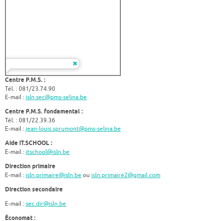
Centre P.M.S. :
Tél. : 081/23.74.90
E-mail :
isln.sec@pms-selina.be
Centre P.M.S. fondamental :
Tél. : 081/22.39.36
E-mail :
jean-louis.sprumont@pms-selina.be
Aide iT.SCHOOL :
E-mail :
itschool@isln.be
Direction primaire
E-mail :
isln.primaire@isln.be
ou
isln.primaire2@gmail.com
Direction secondaire
E-mail :
sec.dir@isln.be
Économat :