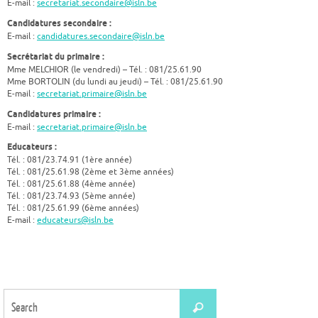
E-mail :
secretariat.secondaire@isln.be
Candidatures secondaire :
E-mail :
candidatures.secondaire@isln.be
Secrétariat du primaire :
Mme MELCHIOR (le vendredi) – Tél. : 081/25.61.90
Mme BORTOLIN (du lundi au jeudi) – Tél. : 081/25.61.90
E-mail :
secretariat.primaire@isln.be
Candidatures primaire :
E-mail :
secretariat.primaire@isln.be
Educateurs :
Tél. : 081/23.74.91 (1ère année)
Tél. : 081/25.61.98 (2ème et 3ème années)
Tél. : 081/25.61.88 (4ème année)
Tél. : 081/23.74.93 (5ème année)
Tél. : 081/25.61.99 (6ème années)
E-mail :
educateurs@isln.be
Search
Search
for: