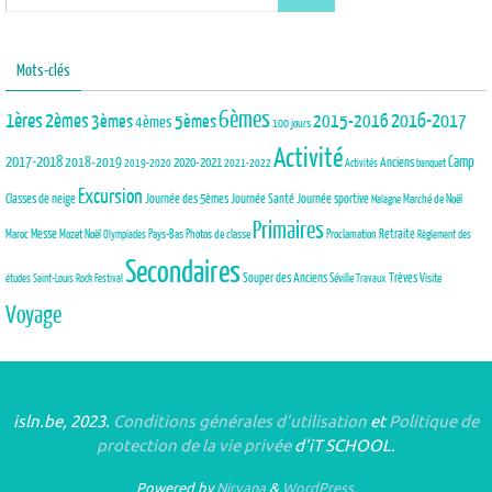
Mots-clés
6èmes
1ères
2èmes
3èmes
5èmes
2015-2016
2016-2017
4èmes
100 jours
Activité
2017-2018
2018-2019
Camp
Anciens
2020-2021
2019-2020
2021-2022
Activités
banquet
Excursion
Journée des 5èmes
Journée Santé
Classes de neige
Journée sportive
Marché de Noël
Malagne
Primaires
Maroc
Messe
Mozet
Noël
Pays-Bas
Photos de classe
Proclamation
Retraite
Olympiades
Règlement des
Secondaires
Trèves
Souper des Anciens
Séville
Visite
études
Saint-Louis Rock Festival
Travaux
Voyage
isln.be, 2023.
Conditions générales d’utilisation
et
Politique de
protection de la vie privée
d'iT SCHOOL.
Powered by
Nirvana
&
WordPress.