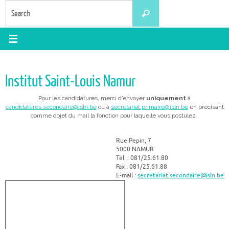
Skip
Search
Search
to
for:
content
Institut Saint-Louis Namur
Pour les candidatures, merci d’envoyer
uniquement
à
candidatures.secondaire@isln.be
ou à
secretariat.primaire@isln.be
en précisant
comme objet du mail la fonction pour laquelle vous postulez.
Rue Pepin, 7
5000 NAMUR
Tél. : 081/25.61.80
Fax : 081/25.61.88
E-mail :
secretariat.secondaire@isln.be