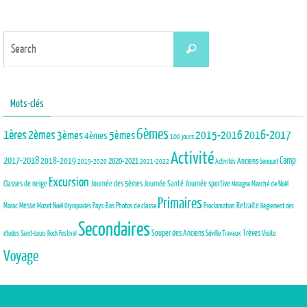
Search
Search
for:
Mots-clés
6èmes
1ères
2èmes
3èmes
5èmes
2015-2016
2016-2017
4èmes
100 jours
Activité
2017-2018
2018-2019
Camp
Anciens
2020-2021
2019-2020
2021-2022
Activités
banquet
Excursion
Journée des 5èmes
Journée Santé
Classes de neige
Journée sportive
Marché de Noël
Malagne
Primaires
Maroc
Messe
Mozet
Noël
Pays-Bas
Photos de classe
Proclamation
Retraite
Olympiades
Règlement des
Secondaires
Trèves
Souper des Anciens
Séville
Visite
études
Saint-Louis Rock Festival
Travaux
Voyage