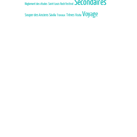
Secondaires
Règlement des études
Saint-Louis Rock Festival
Voyage
Trèves
Souper des Anciens
Séville
Visite
Travaux