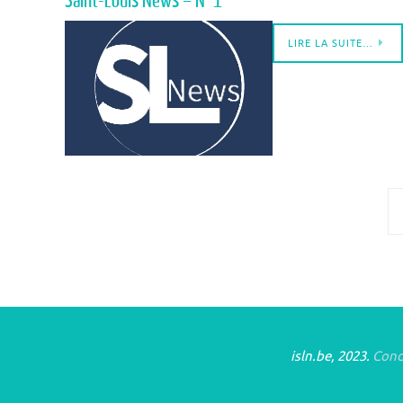
Saint-Louis News – N°1
LIRE LA SUITE…
isln.be, 2023.
Condi