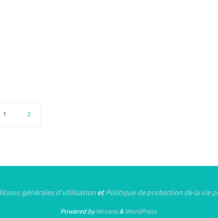
1
2
tions générales d’utilisation
et
Politique de protection de la vie p
Powered by
Nirvana
&
WordPress.