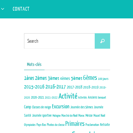
Search
S
CONTACT
Search
for:
Search
Search
for:
Mots-clés
6èmes
1ères
2èmes
3èmes
5èmes
4èmes
100 jours
2015-2016
2016-2017
2017-2018
2018-2019
2019-
Activité
Anciens
2020-2021
2020
2021-2022
Activités
banquet
Excursion
Camp
Journée des 5èmes
Journée
Classes de neige
Santé
Journée sportive
Marché de Noël
Maroc
Messe
Mozet
Noël
Malagne
Primaires
Pays-Bas
Photos de classe
Proclamation
Retraite
Olympiades