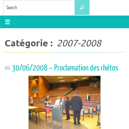
Skip
Search
Search
to
for:
content
Catégorie :
2007-2008
30/06/2008 – Proclamation des rhétos