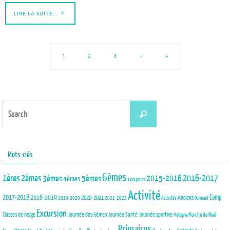
LIRE LA SUITE…
1
2
3
›
»
Search
Search
for:
Mots-clés
6èmes
1ères
2èmes
3èmes
5èmes
2015-2016
2016-2017
4èmes
100 jours
Activité
2017-2018
2018-2019
Camp
Anciens
2020-2021
2019-2020
2021-2022
Activités
banquet
Excursion
Journée des 5èmes
Journée Santé
Classes de neige
Journée sportive
Marché de Noël
Malagne
Primaires