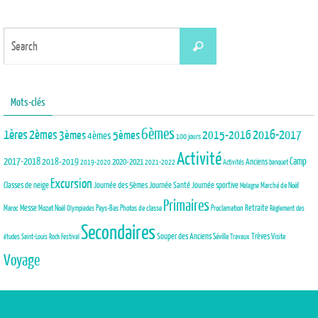
Search
Search
for:
Mots-clés
6èmes
1ères
2èmes
3èmes
5èmes
2015-2016
2016-2017
4èmes
100 jours
Activité
2017-2018
2018-2019
Camp
Anciens
2020-2021
2019-2020
2021-2022
Activités
banquet
Excursion
Journée des 5èmes
Journée Santé
Classes de neige
Journée sportive
Marché de Noël
Malagne
Primaires
Maroc
Messe
Mozet
Noël
Pays-Bas
Photos de classe
Proclamation
Retraite
Olympiades
Règlement des
Secondaires
Trèves
Souper des Anciens
Séville
Visite
études
Saint-Louis Rock Festival
Travaux
Voyage