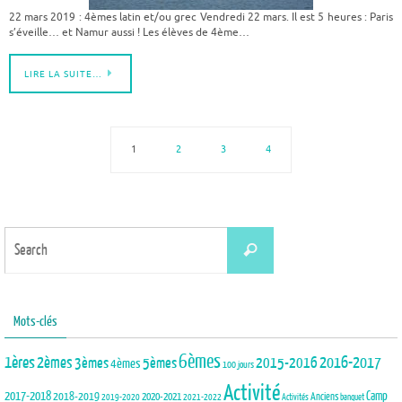
22 mars 2019 : 4èmes latin et/ou grec Vendredi 22 mars. Il est 5 heures : Paris
s’éveille… et Namur aussi ! Les élèves de 4ème…
LIRE LA SUITE…
1
2
3
4
Search
Search
for:
Mots-clés
6èmes
1ères
2èmes
3èmes
5èmes
2015-2016
2016-2017
4èmes
100 jours
Activité
2017-2018
2018-2019
Camp
Anciens
2020-2021
2019-2020
2021-2022
Activités
banquet