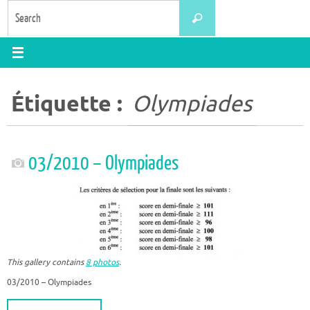
Skip
Search
Search
to
for:
content
Étiquette :
Olympiades
03/2010 – Olympiades
This gallery contains
8 photos
.
03/2010 – Olympiades