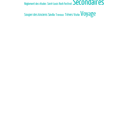
Secondaires
Règlement des études
Saint-Louis Rock Festival
Voyage
Trèves
Souper des Anciens
Séville
Visite
Travaux