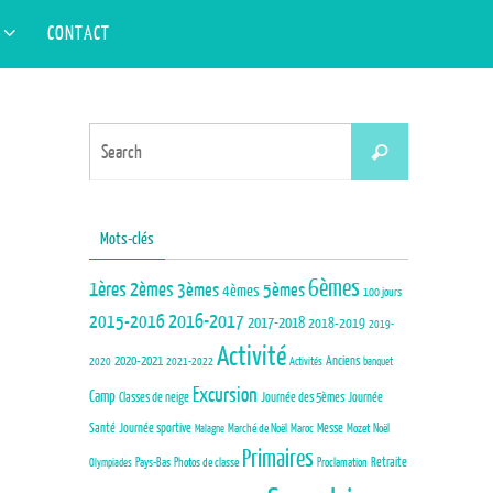
Search
S
CONTACT
Search
for:
Search
Search
for:
Mots-clés
6èmes
1ères
2èmes
3èmes
5èmes
4èmes
100 jours
2015-2016
2016-2017
2017-2018
2018-2019
2019-
Activité
Anciens
2020-2021
2020
2021-2022
Activités
banquet
Excursion
Camp
Journée des 5èmes
Journée
Classes de neige
Santé
Journée sportive
Marché de Noël
Maroc
Messe
Mozet
Noël
Malagne
Primaires
Pays-Bas
Photos de classe
Proclamation
Retraite
Olympiades