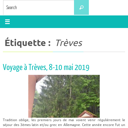
Skip
Search
Search
to
for:
content
Étiquette :
Trèves
Voyage à Trèves, 8-10 mai 2019
Tradition oblige, les premiers jours de mai voient venir régulièrement le
séjour des 3èmes latin et/ou grec en Allemagne. Cette année encore fut un