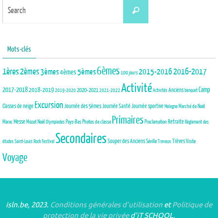
Search
Search
for:
Mots-clés
6èmes
1ères
2èmes
3èmes
5èmes
2015-2016
2016-2017
4èmes
100 jours
Activité
2017-2018
2018-2019
Camp
Anciens
2020-2021
2019-2020
2021-2022
Activités
banquet
Excursion
Journée des 5èmes
Journée Santé
Classes de neige
Journée sportive
Marché de Noël
Malagne
Primaires
Maroc
Messe
Mozet
Noël
Pays-Bas
Photos de classe
Proclamation
Retraite
Olympiades
Règlement des
Secondaires
Trèves
Souper des Anciens
Séville
Visite
études
Saint-Louis Rock Festival
Travaux
Voyage
isln.be, 2023.
Conditions générales d’utilisation
et
Politique de
protection de la vie privée
d'iT SCHOOL.