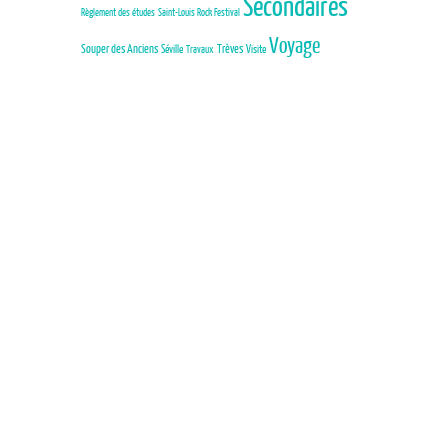
Secondaires
Règlement des études
Saint-Louis Rock Festival
Voyage
Trèves
Souper des Anciens
Séville
Visite
Travaux