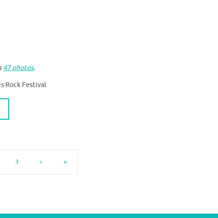
s
47 photos
.
is Rock Festival
3
›
»