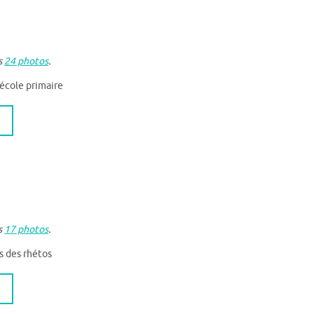
s
24 photos
.
’école primaire
s
17 photos
.
s des rhétos