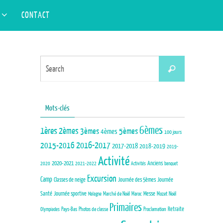
Search
S
CONTACT
Search
for:
Search
Search
for:
Mots-clés
6èmes
1ères
2èmes
3èmes
5èmes
4èmes
100 jours
2015-2016
2016-2017
2017-2018
2018-2019
2019-
Activité
Anciens
2020-2021
2020
2021-2022
Activités
banquet
Excursion
Camp
Journée des 5èmes
Journée
Classes de neige
Santé
Journée sportive
Marché de Noël
Maroc
Messe
Mozet
Noël
Malagne
Primaires
Pays-Bas
Photos de classe
Proclamation
Retraite
Olympiades