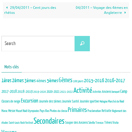
29/04/2011 – Cent jours des
04/2011 – Voyage des 4èmes en
rhétos
Angleterre
Search
Search
for:
Mots-clés
6èmes
1ères
2èmes
3èmes
5èmes
2015-2016
2016-2017
4èmes
100 jours
Activité
2017-2018
2018-2019
Camp
Anciens
2020-2021
2019-2020
2021-2022
Activités
banquet
Excursion
Journée des 5èmes
Journée Santé
Classes de neige
Journée sportive
Marché de Noël
Malagne
Primaires
Maroc
Messe
Mozet
Noël
Pays-Bas
Photos de classe
Proclamation
Retraite
Olympiades
Règlement des
Secondaires
Trèves
Souper des Anciens
Séville
Visite
études
Saint-Louis Rock Festival
Travaux