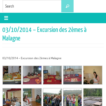
Skip
Search
Search
to
for:
content
03/10/2014 – Excursion des 2èmes à
Malagne
03/10/2014 – Excursion des 2èmes à Malagne