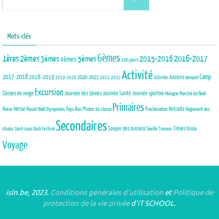
Mots-clés
6èmes
1ères
2èmes
3èmes
5èmes
2015-2016
2016-2017
4èmes
100 jours
Activité
2017-2018
2018-2019
Camp
Anciens
2020-2021
2019-2020
2021-2022
Activités
banquet
Excursion
Journée des 5èmes
Journée Santé
Classes de neige
Journée sportive
Marché de Noël
Malagne
Primaires
Maroc
Messe
Mozet
Noël
Pays-Bas
Photos de classe
Proclamation
Retraite
Olympiades
Règlement des
Secondaires
Trèves
Souper des Anciens
Séville
Visite
études
Saint-Louis Rock Festival
Travaux
Voyage
isln.be, 2023.
Conditions générales d’utilisation
et
Politique de
protection de la vie privée
d'iT SCHOOL.