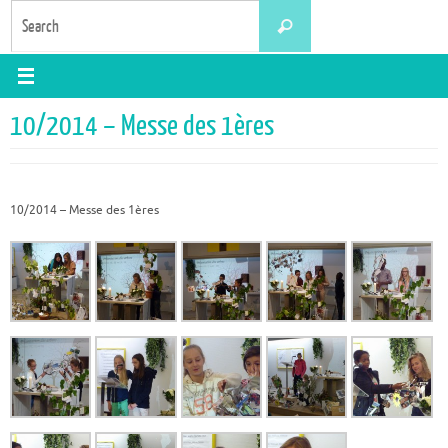
Skip
Search
Search
to
for:
content
10/2014 – Messe des 1ères
10/2014 – Messe des 1ères