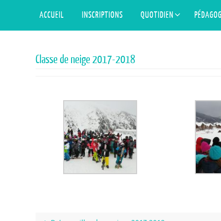
Skip
Skip
ACCUEIL
INSCRIPTIONS
QUOTIDIEN
PÉDAGOG
to
to
content
content
Classe de neige 2017-2018