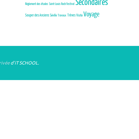
Secondaires
Règlement des études
Saint-Louis Rock Festival
Voyage
Trèves
Souper des Anciens
Séville
Visite
Travaux
rivée
d'iT SCHOOL.