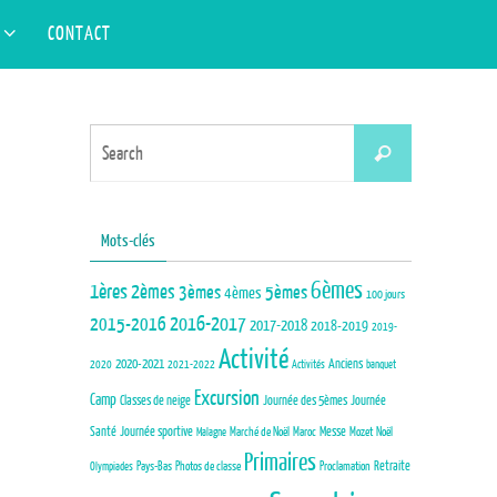
Search
S
CONTACT
Search
for:
Search
Search
for:
Mots-clés
6èmes
1ères
2èmes
3èmes
5èmes
4èmes
100 jours
2015-2016
2016-2017
2017-2018
2018-2019
2019-
Activité
Anciens
2020-2021
2020
2021-2022
Activités
banquet
Excursion
Camp
Journée des 5èmes
Journée
Classes de neige
Santé
Journée sportive
Marché de Noël
Maroc
Messe
Mozet
Noël
Malagne
Primaires
Pays-Bas
Photos de classe
Proclamation
Retraite
Olympiades