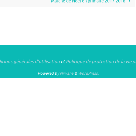
Marché de Noël en primaire 2017-2018
tions générales d’utilisation
et
Politique de protection de la vie p
Powered by
Nirvana
&
WordPress.