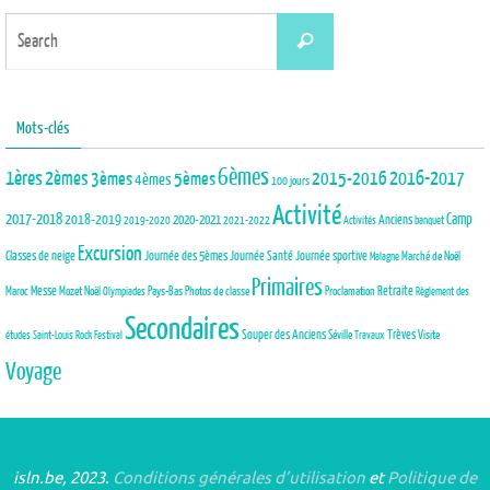
Search
Search
for:
Mots-clés
6èmes
1ères
2èmes
3èmes
5èmes
2015-2016
2016-2017
4èmes
100 jours
Activité
2017-2018
2018-2019
Camp
Anciens
2020-2021
2019-2020
2021-2022
Activités
banquet
Excursion
Journée des 5èmes
Journée Santé
Classes de neige
Journée sportive
Marché de Noël
Malagne
Primaires
Maroc
Messe
Mozet
Noël
Pays-Bas
Photos de classe
Proclamation
Retraite
Olympiades
Règlement des
Secondaires
Trèves
Souper des Anciens
Séville
Visite
études
Saint-Louis Rock Festival
Travaux
Voyage
isln.be, 2023.
Conditions générales d’utilisation
et
Politique de