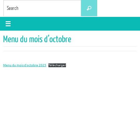
Skip
Search
Search
to
for:
content
Menu du mois d’octobre
Menu du mois d’octobre 2025
Télécharger