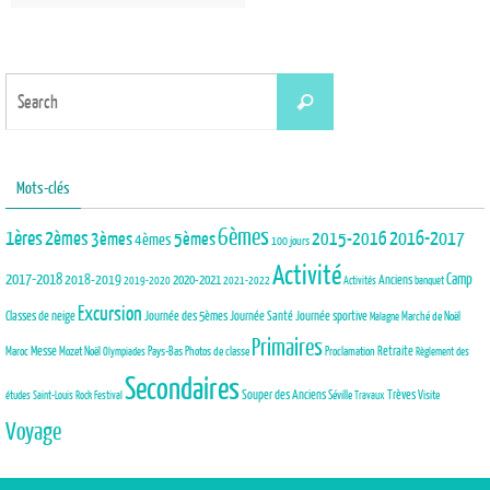
Search
Search
for:
Mots-clés
6èmes
1ères
2èmes
3èmes
5èmes
2015-2016
2016-2017
4èmes
100 jours
Activité
2017-2018
2018-2019
Camp
Anciens
2020-2021
2019-2020
2021-2022
Activités
banquet
Excursion
Journée des 5èmes
Journée Santé
Classes de neige
Journée sportive
Marché de Noël
Malagne
Primaires
Maroc
Messe
Mozet
Noël
Pays-Bas
Photos de classe
Proclamation
Retraite
Olympiades
Règlement des
Secondaires
Trèves
Souper des Anciens
Séville
Visite
études
Saint-Louis Rock Festival
Travaux
Voyage