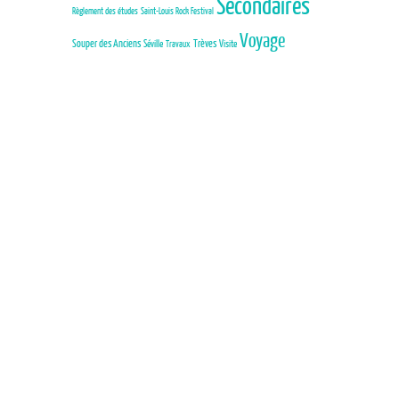
Secondaires
Règlement des études
Saint-Louis Rock Festival
Voyage
Trèves
Souper des Anciens
Séville
Visite
Travaux