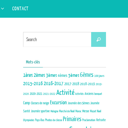
Search
S
CONTACT
Search
for:
Search
Search
for:
Mots-clés
6èmes
1ères
2èmes
3èmes
5èmes
4èmes
100 jours
2015-2016
2016-2017
2017-2018
2018-2019
2019-
Activité
Anciens
2020-2021
2020
2021-2022
Activités
banquet
Excursion
Camp
Journée des 5èmes
Journée
Classes de neige
Santé
Journée sportive
Marché de Noël
Maroc
Messe
Mozet
Noël
Malagne
Primaires
Pays-Bas
Photos de classe
Proclamation
Retraite
Olympiades