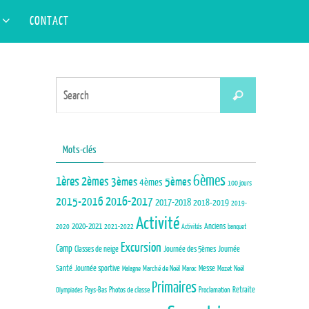
Search
S
CONTACT
Search
for:
Search
Search
for:
Mots-clés
6èmes
1ères
2èmes
3èmes
5èmes
4èmes
100 jours
2015-2016
2016-2017
2017-2018
2018-2019
2019-
Activité
Anciens
2020-2021
2020
2021-2022
Activités
banquet
Excursion
Camp
Journée des 5èmes
Journée
Classes de neige
Santé
Journée sportive
Marché de Noël
Maroc
Messe
Mozet
Noël
Malagne
Primaires
Pays-Bas
Photos de classe
Proclamation
Retraite
Olympiades