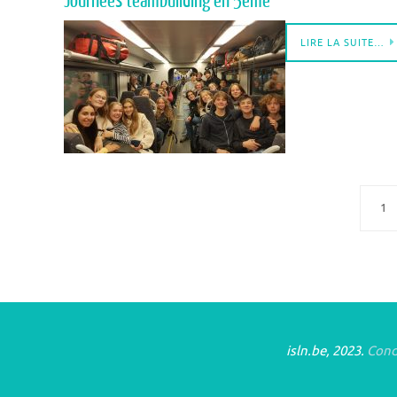
Journées teambuilding en 5ème
LIRE LA SUITE…
1
isln.be, 2023.
Condi