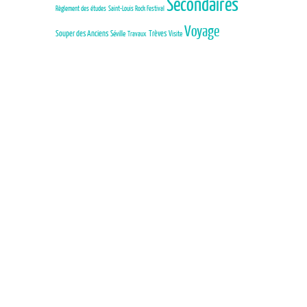
Secondaires
Règlement des études
Saint-Louis Rock Festival
Voyage
Trèves
Souper des Anciens
Séville
Visite
Travaux