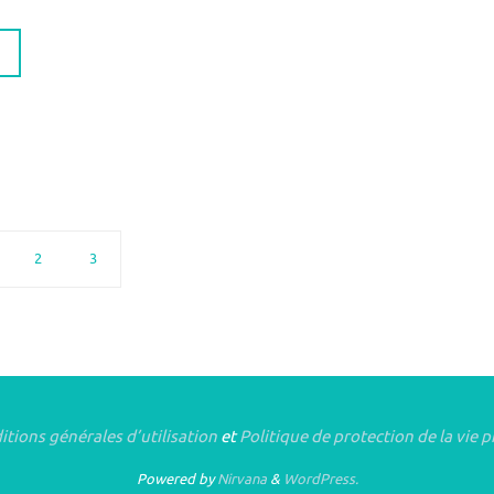
2
3
tions générales d’utilisation
et
Politique de protection de la vie p
Powered by
Nirvana
&
WordPress.