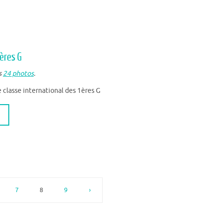
ères G
s
24 photos
.
 classe international des 1ères G
7
8
9
›