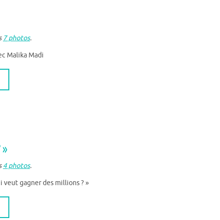
s
7 photos
.
ec Malika Madi
? »
s
4 photos
.
 veut gagner des millions ? »