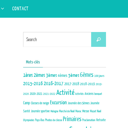
Search
S
CONTACT
Search
for:
Search
Search
for:
Mots-clés
6èmes
1ères
2èmes
3èmes
5èmes
4èmes
100 jours
2015-2016
2016-2017
2017-2018
2018-2019
2019-
Activité
Anciens
2020-2021
2020
2021-2022
Activités
banquet
Excursion
Camp
Journée des 5èmes
Journée
Classes de neige
Santé
Journée sportive
Marché de Noël
Maroc
Messe
Mozet
Noël
Malagne
Primaires
Pays-Bas
Photos de classe
Proclamation
Retraite
Olympiades