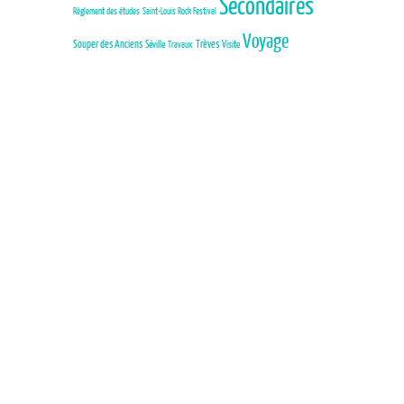
Secondaires
Règlement des études
Saint-Louis Rock Festival
Voyage
Trèves
Souper des Anciens
Séville
Visite
Travaux