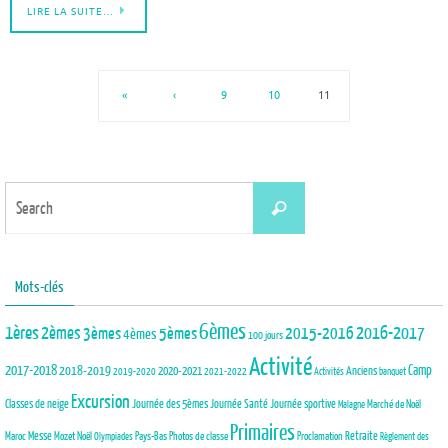
LIRE LA SUITE…
«
‹
9
10
11
Search
Search
for:
Mots-clés
6èmes
1ères
2èmes
3èmes
5èmes
2015-2016
2016-2017
4èmes
100 jours
Activité
2017-2018
2018-2019
Camp
Anciens
2020-2021
2019-2020
2021-2022
Activités
banquet
Excursion
Journée des 5èmes
Journée Santé
Classes de neige
Journée sportive
Marché de Noël
Malagne
Primaires
Maroc
Messe
Mozet
Noël
Pays-Bas
Photos de classe
Proclamation
Retraite
Olympiades
Règlement des