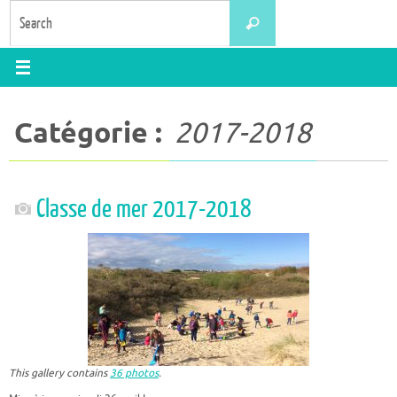
Skip
Search
Search
to
for:
content
Catégorie :
2017-2018
Classe de mer 2017-2018
This gallery contains
36 photos
.