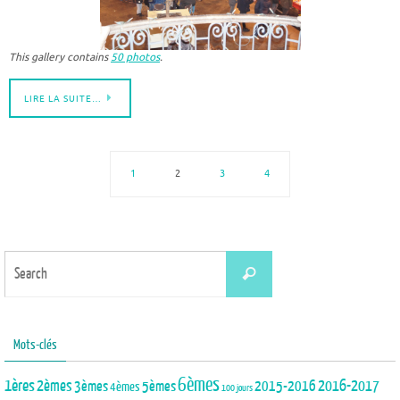
This gallery contains
50 photos
.
LIRE LA SUITE…
1
2
3
4
Search
Search
for:
Mots-clés
6èmes
1ères
2èmes
3èmes
5èmes
2015-2016
2016-2017
4èmes
100 jours