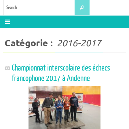
Skip
Search
Search
to
for:
content
Catégorie :
2016-2017
Championnat interscolaire des échecs
francophone 2017 à Andenne