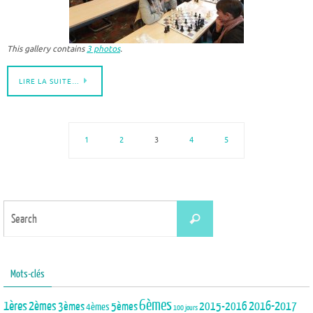
This gallery contains
3 photos
.
LIRE LA SUITE…
1
2
3
4
5
Search
Search
for:
Mots-clés
6èmes
1ères
2èmes
3èmes
5èmes
2015-2016
2016-2017
4èmes
100 jours