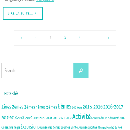
This gallery contains
156 photos
.
LIRE LA SUITE…
‹
1
2
3
4
›
»
Search
Search
for:
Mots-clés
6èmes
1ères
2èmes
3èmes
5èmes
2015-2016
2016-2017
4èmes
100 jours
Activité
2017-2018
2018-2019
Camp
Anciens
2020-2021
2019-2020
2021-2022
Activités
banquet
Excursion
Journée des 5èmes
Journée Santé
Classes de neige
Journée sportive
Marché de Noël
Malagne