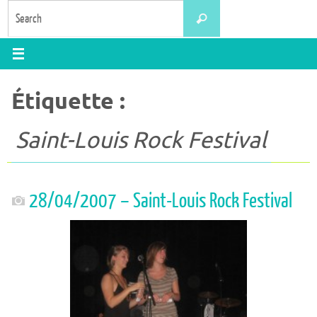
Skip
Search
Search
to
for:
content
Étiquette :
Saint-Louis Rock Festival
28/04/2007 – Saint-Louis Rock Festival