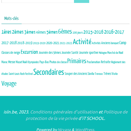
Mots-clés
6èmes
1ères
2èmes
3èmes
5èmes
2015-2016
2016-2017
4èmes
100 jours
Activité
2017-2018
2018-2019
Camp
Anciens
2020-2021
2019-2020
2021-2022
Activités
banquet
Excursion
Journée des 5èmes
Journée Santé
Classes de neige
Journée sportive
Marché de Noël
Malagne
Primaires
Maroc
Messe
Mozet
Noël
Pays-Bas
Photos de classe
Proclamation
Retraite
Olympiades
Règlement des
Secondaires
Trèves
Souper des Anciens
Séville
Visite
études
Saint-Louis Rock Festival
Travaux
Voyage
isln.be, 2023.
Conditions générales d’utilisation
et
Politique de
protection de la vie privée
d'iT SCHOOL.
Powered by
Nirvana
&
WordPress.