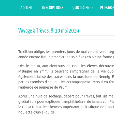
Skip
Skip
ACCUEIL
INSCRIPTIONS
QUOTIDIEN
PÉDAGOG
to
to
content
content
Voyage à Trèves, 8-10 mai 2019
Tradition oblige, les premiers jours de mai voient venir r
année encore fut un grand cru : 105 élèves en pleine forme 
Dès le matin, aux alentours de Perl, les élèves découvre
ème
Malagne en 2
, ils peuvent s’imprégner de la vie quo
également laissé des traces dans la mosaïque de Nennig. E
par les trombes d’eau qui les accompagnent. Mais il en fa
l’auberge de jeunesse de Prüm.
Après une nuit de séchage, départ pour Trèves, but ultime du
gladiateurs pour expliquer l’amphithéâtre, du jamais vu ! Pl
la Porta Nigra, les thermes impériaux, la basilique de Consta
houlette d’un(e) guide.