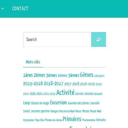
Search
S
CONTACT
Search
for:
Search
Search
for:
Mots-clés
6èmes
1ères
2èmes
3èmes
5èmes
4èmes
100 jours
2015-2016
2016-2017
2017-2018
2018-2019
2019-
Activité
Anciens
2020-2021
2020
2021-2022
Activités
banquet
Excursion
Camp
Journée des 5èmes
Journée
Classes de neige
Santé
Journée sportive
Marché de Noël
Maroc
Messe
Mozet
Noël
Malagne
Primaires
Pays-Bas
Photos de classe
Proclamation
Retraite
Olympiades