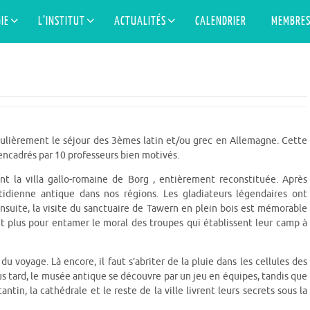
IE
L’INSTITUT
ACTUALITÉS
CALENDRIER
MEMBRE
égulièrement le séjour des 3èmes latin et/ou grec en Allemagne. Cette
encadrés par 10 professeurs bien motivés.
nt la villa gallo-romaine de Borg , entièrement reconstituée. Après
tidienne antique dans nos régions. Les gladiateurs légendaires ont
nsuite, la visite du sanctuaire de Tawern en plein bois est mémorable
ut plus pour entamer le moral des troupes qui établissent leur camp à
 voyage. Là encore, il faut s’abriter de la pluie dans les cellules des
us tard, le musée antique se découvre par un jeu en équipes, tandis que
ntin, la cathédrale et le reste de la ville livrent leurs secrets sous la