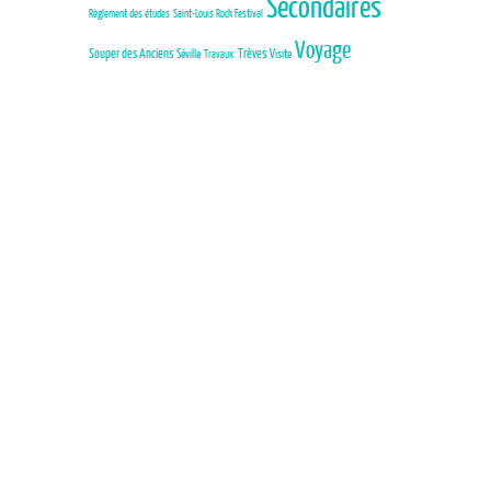
Secondaires
Règlement des études
Saint-Louis Rock Festival
Voyage
Trèves
Souper des Anciens
Séville
Visite
Travaux