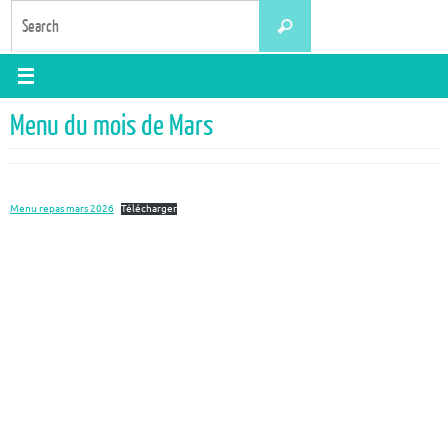
Skip
Search
Search
to
for:
content
Menu du mois de Mars
Menu repas mars 2026
Télécharger