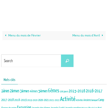
Menu du mois de Février
Menu du mois d’Avril
Search
Search
for:
Mots-clés
6èmes
1ères
2èmes
3èmes
5èmes
2015-2016
2016-2017
4èmes
100 jours
Activité
2017-2018
2018-2019
Camp
Anciens
2020-2021
2019-2020
2021-2022
Activités
banquet
Excursion